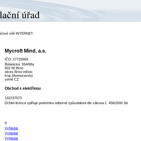
ítačové sítě INTERNET.
Mycroft Mind, a.s.
IČO: 27725669
Botanická 554/68a
602 00 Brno
okres Brno-město
kraj Jihomoravský
země CZ
Obchod s elektřinou
142237573
Držitel licence splňuje podmínku odborné způsobilosti dle zákona č. 458/2000 Sb.
0
Vyhledat
Vyhledat
Vyhledat