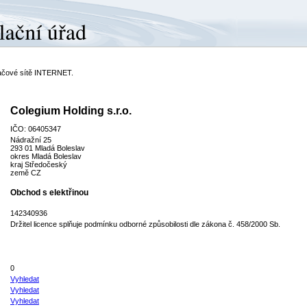
ítačové sítě INTERNET.
Colegium Holding s.r.o.
IČO: 06405347
Nádražní 25
293 01 Mladá Boleslav
okres Mladá Boleslav
kraj Středočeský
země CZ
Obchod s elektřinou
142340936
Držitel licence splňuje podmínku odborné způsobilosti dle zákona č. 458/2000 Sb.
0
Vyhledat
Vyhledat
Vyhledat