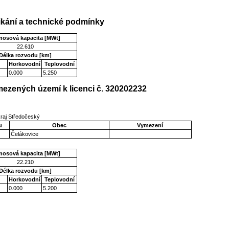
kání a technické podmínky
nosová kapacita [MWt]
22.610
Délka rozvodu [km]
Horkovodní
Teplovodní
0.000
5.250
ezených území k licenci č. 320202232
kraj Středočeský
u
Obec
Vymezení
Čelákovice
nosová kapacita [MWt]
22.210
Délka rozvodu [km]
Horkovodní
Teplovodní
0.000
5.200