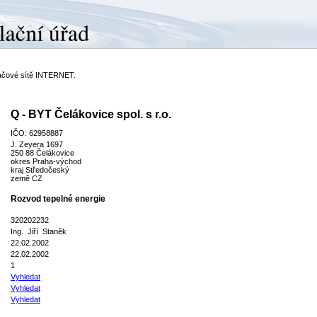
ítačové sítě INTERNET.
Q - BYT Čelákovice spol. s r.o.
IČO: 62958887
J. Zeyera 1697
250 88 Čelákovice
okres Praha-východ
kraj Středočeský
země CZ
Rozvod tepelné energie
320202232
Ing. Jiří Staněk
22.02.2002
22.02.2002
1
Vyhledat
Vyhledat
Vyhledat