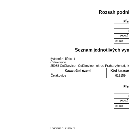
Rozsah podni
Pře
Parní
0.000
Seznam jednotlivých vym
Evidenční číslo: 1
Čelákovice
25088 Čelákovice, Čelákovice, okres Praha-východ, 
Katastrální území
Kód katastr
Čelákovice
619159
Pře
Parní
0.000
Evidenční číslo: 2