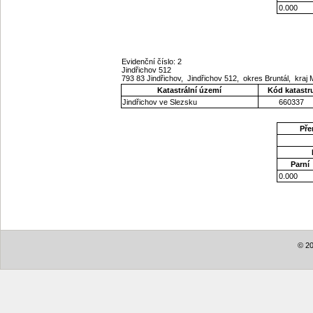
0.000
Evidenční číslo: 2
Jindřichov 512
793 83 Jindřichov, Jindřichov 512, okres Bruntál, kra
Katastrální území
Kód katastr
Jindřichov ve Slezsku
660337
Pře
Parní
0.000
© 20