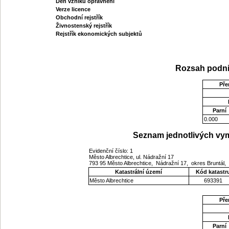
Den vzniku oprávnění
Verze licence
Obchodní rejstřík
Živnostenský rejstřík
Rejstřík ekonomických subjektů
Rozsah podni
Pře
Parní
0.000
Seznam jednotlivých vym
Evidenční číslo: 1
Město Albrechtice, ul. Nádražní 17
793 95 Město Albrechtice, Nádražní 17, okres Bruntál
Katastrální území
Kód katastr
Město Albrechtice
693391
Pře
Parní