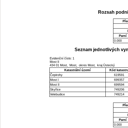
Rozsah podni
Pře
Parní
0.000
Seznam jednotlivých vym
Evidenční číslo: 1
Most II
434 01 Most, Most, okres Most, kraj Ústecký
Katastrální území
Kód katastr
Čepirohy
619591
Most I
699357
Most II
699594
Skyřice
749206
Velebudice
749214
Pře
Parní
0.000