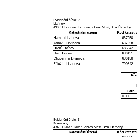
Evidenční číslo: 2
Litvínov
436 01 Litvínov, Litvínov, okres Most, kraj Ústecký
Katastrální území
Kód katastr
Hamr u Litvínova
637050
Janov u Litvínova
637068
Horní Litvínov
686042
Dolní Litvínov
686131
Chudeřín u Litvínova
686158
Záluží u Litvínova
790842
Pře
Parní
0.000
Evidenční číslo: 3
Komořany
434 01 Most, Most, okres Most, kraj Ústecký
Katastrální území
Kód katastr