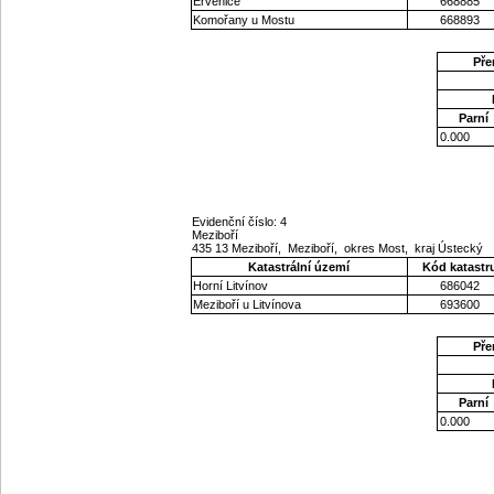
Ervěnice
668885
Komořany u Mostu
668893
Pře
Parní
0.000
Evidenční číslo: 4
Meziboří
435 13 Meziboří, Meziboří, okres Most, kraj Ústecký
Katastrální území
Kód katastr
Horní Litvínov
686042
Meziboří u Litvínova
693600
Pře
Parní
0.000