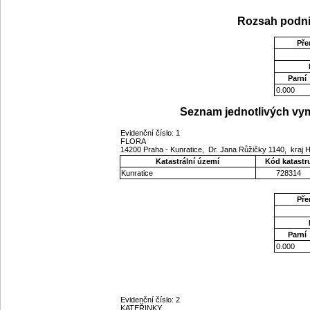
Rozsah podni
Pře
Parní
0.000
Seznam jednotlivých vym
Evidenční číslo: 1
FLORA
14200 Praha - Kunratice, Dr. Jana Růžičky 1140, kraj 
Katastrální území
Kód katastr
Kunratice
728314
Pře
Parní
0.000
Evidenční číslo: 2
KATEŘINKY