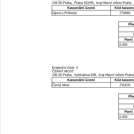
149 00 Praha, Praha 422/45, kraj Hlavní město Praha
Katastrální území
Kód katastr
Újezd u Průhonic
773999
Pře
Parní
0.000
Evidenční číslo: 3
ČERNÝ MOST
190 00 Praha, Vybíralova 938, kraj Hlavní město Prah
Katastrální území
Kód katastr
Černý Most
731676
Pře
Parní
0.000