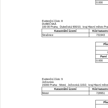
0.000
Evidenční číslo: 8
DUBEČSKÁ
100 00 Praha, Dubečská 900/10, kraj Hlavní město Pr
Katastrální území
Kód katastr
Strašnice
731943
Pře
Parní
0.000
Evidenční číslo: 9
Ježovská
15000 Praha - Motol, Ježovská 115/2, kraj Hlavní měs
Katastrální území
Kód katastr
Motol
728951
Pře