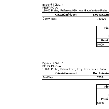
Evidenční číslo: 4
FEJFAROVA
190 00 Praha, Fejfarova 920, kraj Hlavní město Praha
Katastrální území
Kód katastr
Černý Most
731676
Pře
Parní
0.000
Evidenční číslo: 5
BĚHOUNKOVA
158 00 Praha, Běhounkova, kraj Hlavní město Praha
Katastrální území
Kód katastr
Stodůlky
755541
Pře
Parní
0.000