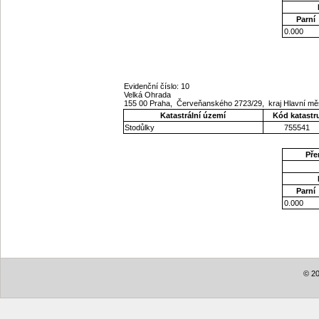
Parní
0.000
Evidenční číslo: 10
Velká Ohrada
155 00 Praha, Červeňanského 2723/29, kraj Hlavní m
Katastrální území
Kód katastr
Stodůlky
755541
Pře
Parní
0.000
© 20