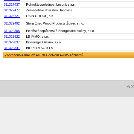
311327437
Rolnická společnost Lesonice a.s.
311327477
Zemědělské družstvo Haňovice
311328721
OKIN GROUP, a.s.
311329492
Stora Enso Wood Products Ždírec s.r.o.
311329805
Plzeňská teplárenská Energetické služby, s.r.o.
311329822
LB IMMO, s.r.o.
311329837
Bioenergie Olešník s.r.o.
311329841
BIOPLYN SG s.r.o.
Zobrazeno 41041 až 41070 z celkem 42885 záznamů
© 20