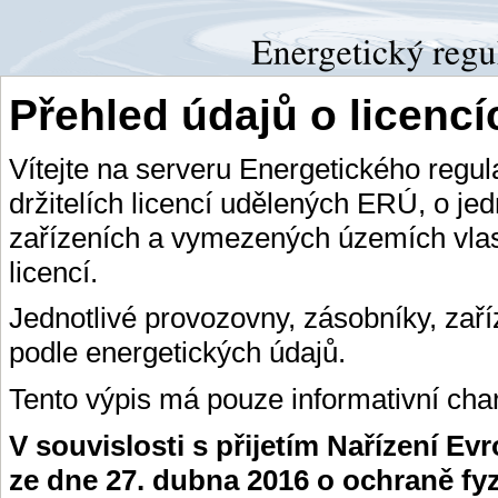
Přehled údajů o licenc
Vítejte na serveru Energetického regu
držitelích licencí udělených ERÚ, o je
zařízeních a vymezených územích vlas
licencí.
Jednotlivé provozovny, zásobníky, zař
podle energetických údajů.
Tento výpis má pouze informativní char
V souvislosti s přijetím Nařízení E
ze dne 27. dubna 2016 o ochraně fy