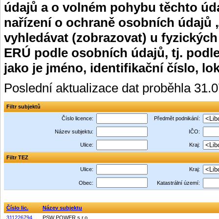
údajů a o volném pohybu těchto úda
nařízení o ochraně osobních údajů 
vyhledávat (zobrazovat) u fyzických
ERÚ podle osobních údajů, tj. podle
jako je jméno, identifikační číslo, lo
Poslední aktualizace dat proběhla 31.
Filtr subjektů
Číslo licence:
Předmět podnikání:
Název subjektu:
IČO:
Ulice:
Kraj:
Filtr TEZ
Ulice:
Kraj:
Obec:
Katastrální území:
Číslo lic.
Název subjektu
311226794
PSW POWER s.r.o.