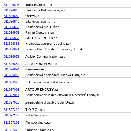
311226805
Teplo Hranice s.r.o.
311226813
Elektrárna Dětmarovice, a.s.
311326830
OSIVA a.s.
311326845
SilEnergo, spol. s r. o.
311326850
Zemědělská a.s. Lučice
311326851
Farma Opatov, s.r.o.
311326853
LACTOENERGO s.r.o.
311326863
Kralupská sportovní, spol. s r.o.
311326871
Zemědělské družstvo Hrotovice, družstvo
311326879
Activity Communication s.r.o.
311326884
ALFA TERM MOST a.s.
311326894
----------------
311326910
Zemědělská společnost Kosova Hora, a.s.
311326976
ZD Krásná Hora nad Vltavou a.s.
311327009
ARTOUR ENERGY a.s.
311327017
Zemědělské družstvo chovatelů a pěstitelů Litomyšl
311327020
Zemědělské družstvo Dolní Újezd
311327210
T O P O , s.r.o.
311327260
ZS Pobečví a.s.
311327291
Flenexa plus s.r.o.
311327376
Larsson Trade s.r.o.