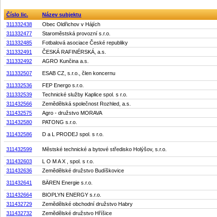
Číslo lic.
Název subjektu
311332438
Obec Oldřichov v Hájích
311332477
Staroměstská provozní s.r.o.
311332485
Fotbalová asociace České republiky
311332491
ČESKÁ RAFINÉRSKÁ, a.s.
311332492
AGRO Kunčina a.s.
311332507
ESAB CZ, s.r.o., člen koncernu
311332536
FEP Energo s.r.o.
311332539
Technické služby Kaplice spol. s r.o.
311432566
Zemědělská společnost Rozhled, a.s.
311432575
Agro - družstvo MORAVA
311432580
PATONG s.r.o.
311432586
D a L PRODEJ spol. s r.o.
311432599
Městské technické a bytové středisko Holýšov, s.r.o.
311432603
L O M A X , spol. s r.o.
311432636
Zemědělské družstvo Budíškovice
311432641
BÄREN Energie s.r.o.
311432664
BIOPLYN ENERGY s.r.o.
311432729
Zemědělské obchodní družstvo Habry
311432732
Zemědělské družstvo Hříšice