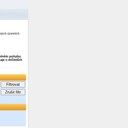
zených územích
 volném pohybu
je o držitelích