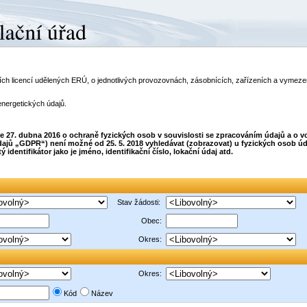
telích licencí udělených ERÚ, o jednotlivých provozovnách, zásobnících, zařízeních a vyme
energetických údajů.
dne 27. dubna 2016 o ochraně fyzických osob v souvislosti se zpracováním údajů a o
ajů „GDPR“) není možné od 25. 5. 2018 vyhledávat (zobrazovat) u fyzických osob úda
dentifikátor jako je jméno, identifikační číslo, lokační údaj atd.
Stav žádosti:
Obec:
Okres:
Okres:
Kód
Název