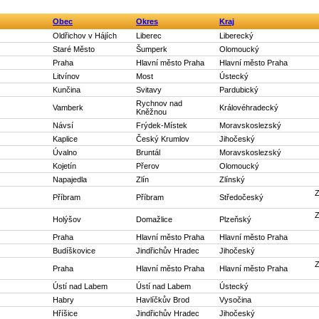
Obec
Okres
Kraj
Oldřichov v Hájích
Liberec
Liberecký
Staré Město
Šumperk
Olomoucký
Praha
Hlavní město Praha
Hlavní město Praha
Litvínov
Most
Ústecký
Kunčina
Svitavy
Pardubický
Rychnov nad
Vamberk
Královéhradecký
Kněžnou
Návsí
Frýdek-Místek
Moravskoslezský
Kaplice
Český Krumlov
Jihočeský
Úvalno
Bruntál
Moravskoslezský
Kojetín
Přerov
Olomoucký
Napajedla
Zlín
Zlínský
Z
Příbram
Příbram
Středočeský
Z
Holýšov
Domažlice
Plzeňský
Praha
Hlavní město Praha
Hlavní město Praha
Budíškovice
Jindřichův Hradec
Jihočeský
Z
Praha
Hlavní město Praha
Hlavní město Praha
Ústí nad Labem
Ústí nad Labem
Ústecký
Habry
Havlíčkův Brod
Vysočina
Hříšice
Jindřichův Hradec
Jihočeský