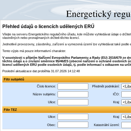
Přehled údajů o licencích udělených ERÚ
Vítejte na serveru Energetického regulačního úřadu, kde můžete vyhledávat údaje o drži
vlastněných nebo pronajímaných držiteli těchto licencí.
Jednotlivé provozovny, zásobníky, zařízení a vymezená území lze vyhledávat také podle 
Tento výpis má pouze informativní charakter.
V souvislosti s přijetím Nařízení Evropského Parlamentu a Rady (EU) 2016/679 ze 
těchto údajů a o zrušení směrnice 95/46/ES (obecné nařízení o ochraně osobních úd
licencí udělených ERÚ podle osobních údajů, tj. podle informací s odkazem na určitý i
Poslední aktualizace dat proběhla 31.07.2026 14:12:48
Filtr subjektů
Číslo licence:
Předmět podnikání:
Název subjektu:
IČO:
Ulice:
Kraj:
Filtr TEZ
Ulice:
Kraj:
Obec:
Katastrální území: