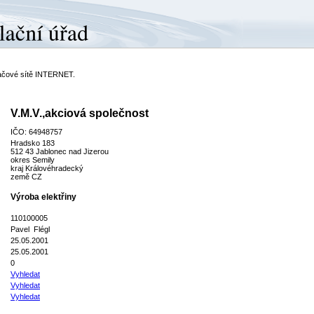
ítačové sítě INTERNET.
V.M.V.,akciová společnost
IČO: 64948757
Hradsko 183
512 43 Jablonec nad Jizerou
okres Semily
kraj Královéhradecký
země CZ
Výroba elektřiny
110100005
Pavel Flégl
25.05.2001
25.05.2001
0
Vyhledat
Vyhledat
Vyhledat