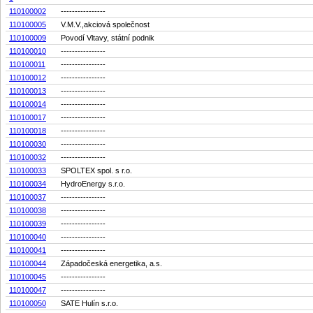
110100002
----------------
110100005
V.M.V.,akciová společnost
110100009
Povodí Vltavy, státní podnik
110100010
----------------
110100011
----------------
110100012
----------------
110100013
----------------
110100014
----------------
110100017
----------------
110100018
----------------
110100030
----------------
110100032
----------------
110100033
SPOLTEX spol. s r.o.
110100034
HydroEnergy s.r.o.
110100037
----------------
110100038
----------------
110100039
----------------
110100040
----------------
110100041
----------------
110100044
Západočeská energetika, a.s.
110100045
----------------
110100047
----------------
110100050
SATE Hulín s.r.o.