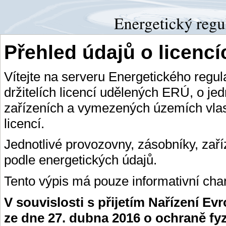
Přehled údajů o licenc
Vítejte na serveru Energetického regu
držitelích licencí udělených ERÚ, o je
zařízeních a vymezených územích vlas
licencí.
Jednotlivé provozovny, zásobníky, zař
podle energetických údajů.
Tento výpis má pouze informativní char
V souvislosti s přijetím Nařízení E
ze dne 27. dubna 2016 o ochraně fy