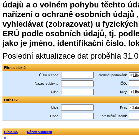
údajů a o volném pohybu těchto úda
nařízení o ochraně osobních údajů 
vyhledávat (zobrazovat) u fyzických
ERÚ podle osobních údajů, tj. podle
jako je jméno, identifikační číslo, lo
Poslední aktualizace dat proběhla 31.
Filtr subjektů
Číslo licence:
Předmět podnikání:
Název subjektu:
IČO:
Ulice:
Kraj:
Filtr TEZ
Ulice:
Kraj:
Obec:
Katastrální území:
Číslo lic.
Název subjektu
0
----------------