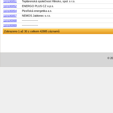
110100051
Teplárenská společnost Hlinsko, spol. s r.o.
110100052
ENERGO PLUS CZ o.p.s.
110100054
Plzeňská energetika a.s.
110100057
NEMOS Jablonec s.r.o.
110100068
----------------
110100069
----------------
Zobrazeno 1 až 30 z celkem 42885 záznamů
© 20