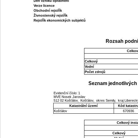
Den vzniku oprávnění
Verze licence
Obchodní rejstřík
Živnostenský rejstřík
Rejstřík ekonomických subjektů
Rozsah podni
Celkov
Celkový
Vodní
Počet zdrojů
Seznam jednotlivých 
Evidenční číslo: 1
MVE Nosek Jaroslav
512 02 Košťálov, Košťálov, okres Semily, kraj Liberec
Katastrální území
Kód katastr
Košťálov
670936
Celkový ins
Celkový