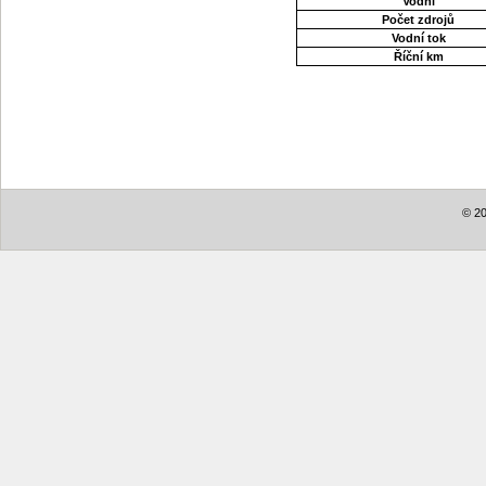
Vodní
Počet zdrojů
Vodní tok
Říční km
© 20