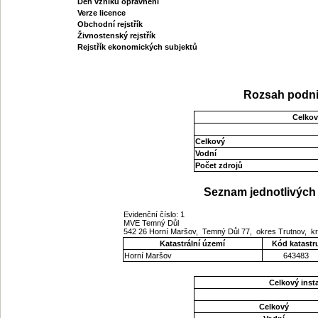
Den vzniku oprávnění
Verze licence
Obchodní rejstřík
Živnostenský rejstřík
Rejstřík ekonomických subjektů
Rozsah podni
Celkov
Celkový
Vodní
Počet zdrojů
Seznam jednotlivých 
Evidenční číslo: 1
MVE Temný Důl
542 26 Horní Maršov, Temný Důl 77, okres Trutnov, k
Katastrální území
Kód katastr
Horní Maršov
643483
Celkový ins
Celkový