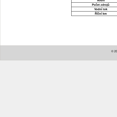
Vodní
Počet zdrojů
Vodní tok
Říční km
© 20