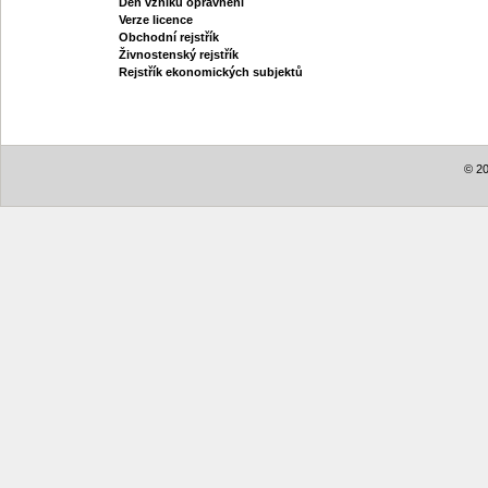
Den vzniku oprávnění
Verze licence
Obchodní rejstřík
Živnostenský rejstřík
Rejstřík ekonomických subjektů
© 20