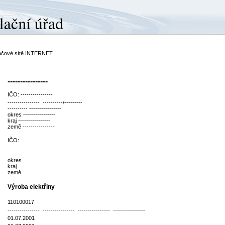
ítačové sítě INTERNET.
----------------
IČO: ----------------
---------------- ----------/---------
---------- ----------------
okres ----------------
kraj ----------------
země ----------------
IČO:
okres
kraj
země
Výroba elektřiny
110100017
---------------- ---------------- ---------------- ----------------
01.07.2001