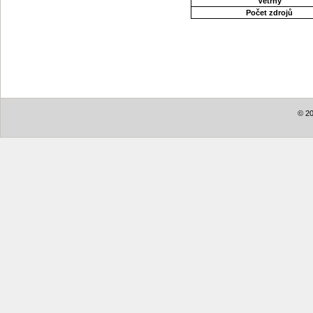
Větrný
Počet zdrojů
© 20