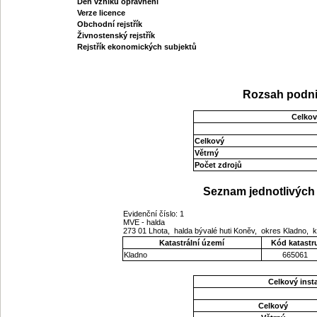
Den vzniku oprávnění
Verze licence
Obchodní rejstřík
Živnostenský rejstřík
Rejstřík ekonomických subjektů
Rozsah podni
Celkov
Celkový
Větrný
Počet zdrojů
Seznam jednotlivých 
Evidenční číslo: 1
MVE - halda
273 01 Lhota, halda bývalé huti Koněv, okres Kladno, 
Katastrální území
Kód katastr
Kladno
665061
Celkový ins
Celkový