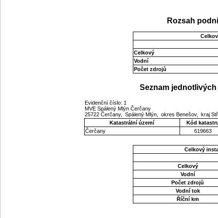
Rozsah podni
Celkov
Celkový
Vodní
Počet zdrojů
Seznam jednotlivých 
Evidenční číslo: 1
MVE Spálený Mlýn Čerčany
25722 Čerčany, Spálený Mlýn, okres Benešov, kraj S
Katastrální území
Kód katastr
Čerčany
619663
Celkový ins
Celkový
Vodní
Počet zdrojů
Vodní tok
Říční km