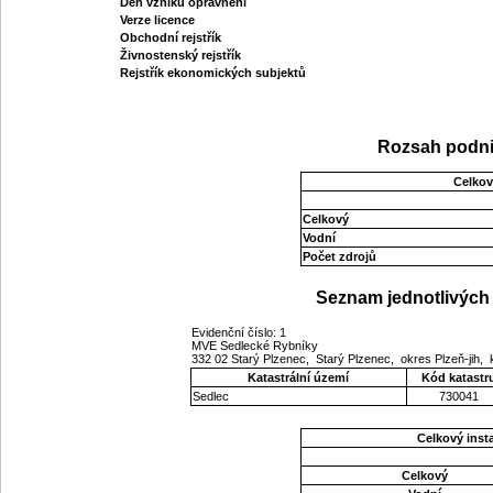
Den vzniku oprávnění
Verze licence
Obchodní rejstřík
Živnostenský rejstřík
Rejstřík ekonomických subjektů
Rozsah podni
Celkov
Celkový
Vodní
Počet zdrojů
Seznam jednotlivých 
Evidenční číslo: 1
MVE Sedlecké Rybníky
332 02 Starý Plzenec, Starý Plzenec, okres Plzeň-jih,
Katastrální území
Kód katastr
Sedlec
730041
Celkový ins
Celkový