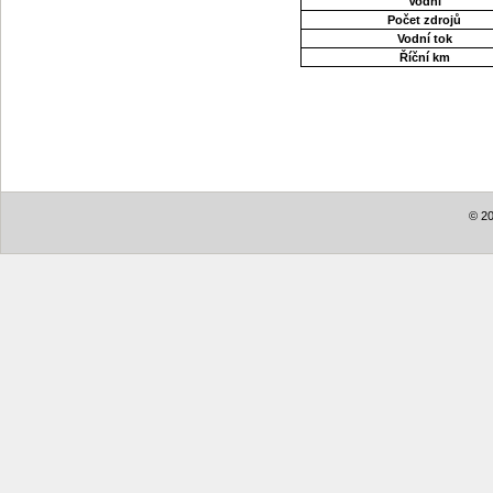
Vodní
Počet zdrojů
Vodní tok
Říční km
© 20