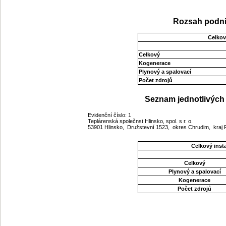
Rozsah podni
Celkov
Celkový
Kogenerace
Plynový a spalovací
Počet zdrojů
Seznam jednotlivých 
Evidenční číslo: 1
Teplárenská společnst Hlinsko, spol. s r. o.
53901 Hlinsko, Družstevní 1523, okres Chrudim, kraj
Celkový ins
Celkový
Plynový a spalovací
Kogenerace
Počet zdrojů