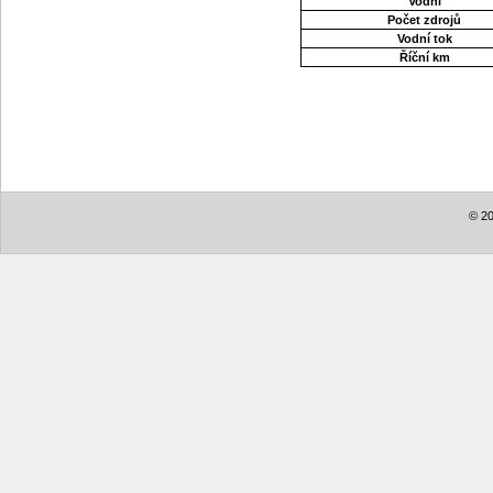
Vodní
Počet zdrojů
Vodní tok
Říční km
© 20