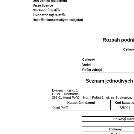
Den vzniku oprávnění
Verze licence
Obchodní rejstřík
Živnostenský rejstřík
Rejstřík ekonomických subjektů
Rozsah podni
Celkov
Celkový
Vodní
Počet zdrojů
Seznam jednotlivých 
Evidenční číslo: 1
GEVE - elektrárna
386 01 Horní Poříčí, Horní Poříčí 1, okres Strakonice,
Katastrální území
Kód katastr
Dolní Poříčí
725994
Celkový ins
Celkový