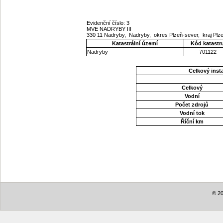
Evidenční číslo: 3
MVE NADRYBY III
330 11 Nadryby, Nadryby, okres Plzeň-sever, kraj Pl
Katastrální území
Kód katastr
Nadryby
701122
Celkový ins
Celkový
Vodní
Počet zdrojů
Vodní tok
Říční km
© 20