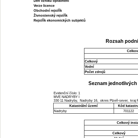
Den vzniku oprávnění
Verze licence
Obchodní rejstřík
Živnostenský rejstřík
Rejstřík ekonomických subjektů
Rozsah podni
Celkov
Celkový
Vodní
Počet zdrojů
Seznam jednotlivých 
Evidenční číslo: 1
MVE NADRYBY I
330 11 Nadryby, Nadryby 16, okres Plzeň-sever, kraj
Katastrální území
Kód katastr
Nadryby
701122
Celkový ins
Celkový