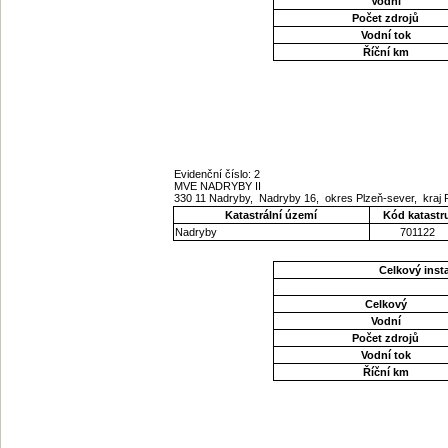
Vodní
Počet zdrojů
Vodní tok
Říční km
Evidenční číslo: 2
MVE NADRYBY II
330 11 Nadryby, Nadryby 16, okres Plzeň-sever, kraj
Katastrální území
Kód katastr
Nadryby
701122
Celkový ins
Celkový
Vodní
Počet zdrojů
Vodní tok
Říční km