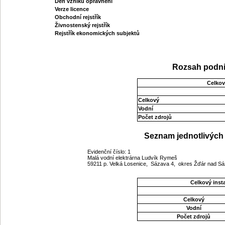
Den vzniku oprávnění
Verze licence
Obchodní rejstřík
Živnostenský rejstřík
Rejstřík ekonomických subjektů
Rozsah podni
Celkov
Celkový
Vodní
Počet zdrojů
Seznam jednotlivých 
Evidenční číslo: 1
Malá vodní elektrárna Ludvík Rymeš
59211 p. Velká Losenice, Sázava 4, okres Žďár nad S
Celkový ins
Celkový
Vodní
Počet zdrojů