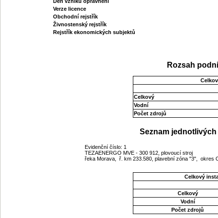
Den vzniku oprávnění
Verze licence
Obchodní rejstřík
Živnostenský rejstřík
Rejstřík ekonomických subjektů
Rozsah podni
Celkov
Celkový
Vodní
Počet zdrojů
Seznam jednotlivých 
Evidenční číslo: 1
TEZAENERGO MVE - 300 912, plovoucí stroj
řeka Morava, ř. km 233.580, plavební zóna "3", okre
Celkový ins
Celkový
Vodní
Počet zdrojů