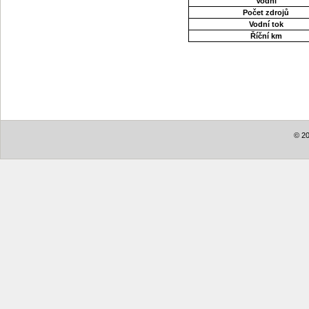
Vodní
Počet zdrojů
Vodní tok
Říční km
© 20