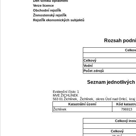
Den vzniku oprávnění
Verze licence
Obchodní rejstřík
Živnostenský rejstřík
Rejstřík ekonomických subjektů
Rozsah podni
Celkov
Celkový
Vodní
Počet zdrojů
Seznam jednotlivých 
Evidenční číslo: 1
MVE ŽICHLÍNEK
563 01 Žichlínek, Žichlínek, okres Ústí nad Orlicí, kra
Katastrální území
Kód katastr
Žichlínek
796913
Celkový ins
Celkový