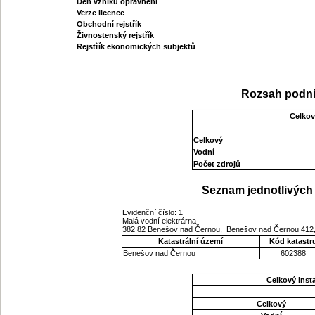
Den vzniku oprávnění
Verze licence
Obchodní rejstřík
Živnostenský rejstřík
Rejstřík ekonomických subjektů
Rozsah podni
Celkov
Celkový
Vodní
Počet zdrojů
Seznam jednotlivých 
Evidenční číslo: 1
Malá vodní elektrárna
382 82 Benešov nad Černou, Benešov nad Černou 412,
Katastrální území
Kód katastr
Benešov nad Černou
602388
Celkový ins
Celkový