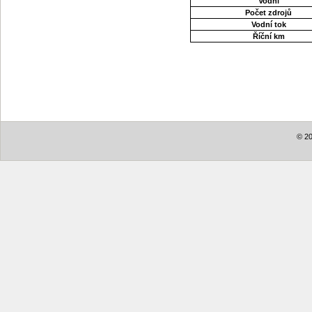
Vodní
Počet zdrojů
Vodní tok
Říční km
© 20