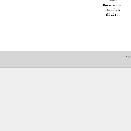
Vodní
Počet zdrojů
Vodní tok
Říční km
© 20