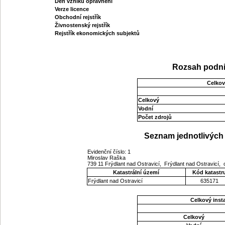
Den vzniku oprávnění
Verze licence
Obchodní rejstřík
Živnostenský rejstřík
Rejstřík ekonomických subjektů
Rozsah podni
Celkov
Celkový
Vodní
Počet zdrojů
Seznam jednotlivých 
Evidenční číslo: 1
Miroslav Raška
739 11 Frýdlant nad Ostravicí, Frýdlant nad Ostravicí
Katastrální území
Kód katastr
Frýdlant nad Ostravicí
635171
Celkový ins
Celkový