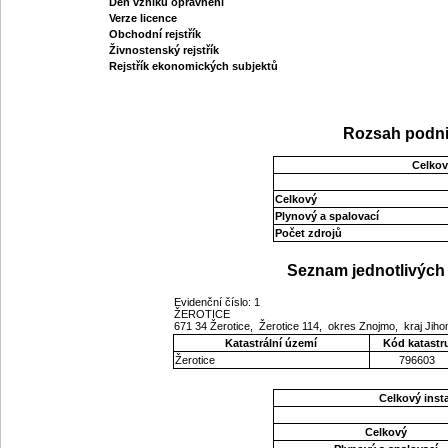
Den vzniku oprávnění
Verze licence
Obchodní rejstřík
Živnostenský rejstřík
Rejstřík ekonomických subjektů
Rozsah podni
Celkov
Celkový
Plynový a spalovací
Počet zdrojů
Seznam jednotlivých 
Evidenční číslo: 1
ŽEROTICE
671 34 Žerotice, Žerotice 114, okres Znojmo, kraj Ji
Katastrální území
Kód katastr
Žerotice
796603
Celkový ins
Celkový