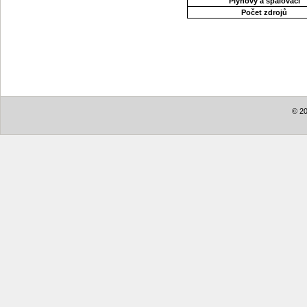
Plynový a spalovací
Počet zdrojů
© 20