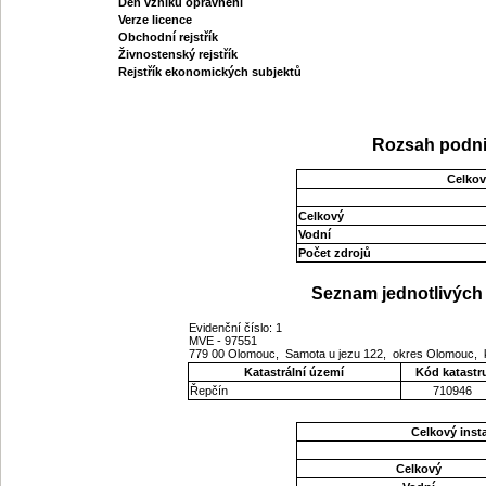
Den vzniku oprávnění
Verze licence
Obchodní rejstřík
Živnostenský rejstřík
Rejstřík ekonomických subjektů
Rozsah podni
Celkov
Celkový
Vodní
Počet zdrojů
Seznam jednotlivých 
Evidenční číslo: 1
MVE - 97551
779 00 Olomouc, Samota u jezu 122, okres Olomouc,
Katastrální území
Kód katastr
Řepčín
710946
Celkový ins
Celkový