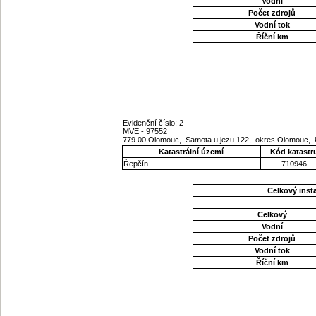
Vodní
Počet zdrojů
Vodní tok
Říční km
Evidenční číslo: 2
MVE - 97552
779 00 Olomouc, Samota u jezu 122, okres Olomouc,
Katastrální území
Kód katastr
Řepčín
710946
Celkový ins
Celkový
Vodní
Počet zdrojů
Vodní tok
Říční km