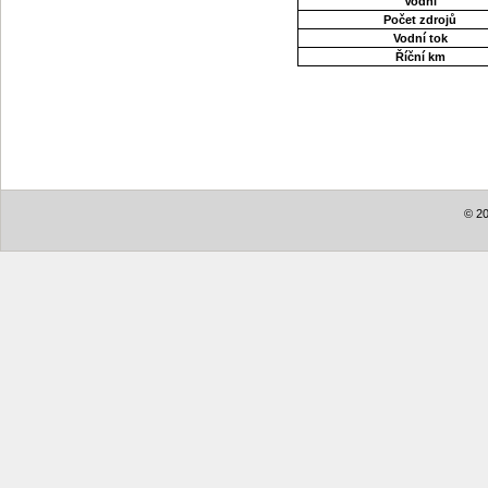
Vodní
Počet zdrojů
Vodní tok
Říční km
© 20