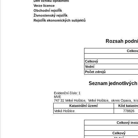
Den vzniku oprávnění
Verze licence
Obchodní rejstřík
Živnostenský rejstřík
Rejstřík ekonomických subjektů
Rozsah podni
Celkov
Celkový
Vodní
Počet zdrojů
Seznam jednotlivých 
Evidenční číslo: 1
MVE
747 31 Velké Hoštice, Velké Hoštice, okres Opava, k
Katastrální území
Kód katastr
Velké Hoštice
778826
Celkový ins
Celkový