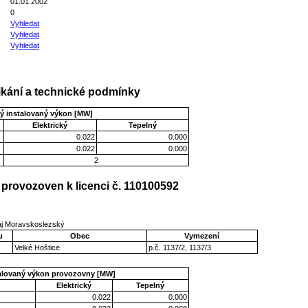
01.01.2002
0
Vyhledat
Vyhledat
Vyhledat
kání a technické podmínky
ý instalovaný výkon [MW]
Elektrický
Tepelný
0.022
0.000
0.022
0.000
2
provozoven k licenci č. 110100592
raj Moravskoslezský
u
Obec
Vymezení
Velké Hoštice
p.č. 1137/2, 1137/3
talovaný výkon provozovny [MW]
Elektrický
Tepelný
0.022
0.000