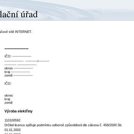
ítačové sítě INTERNET.
----------------
IČO: ----------------
---------------- ----------/---------
---------- ----------------
okres ----------------
kraj ----------------
země ----------------
IČO:
okres
kraj
země
Výroba elektřiny
110100592
Držitel licence splňuje podmínku odborné způsobilosti dle zákona č. 458/2000 Sb.
01.01.2002