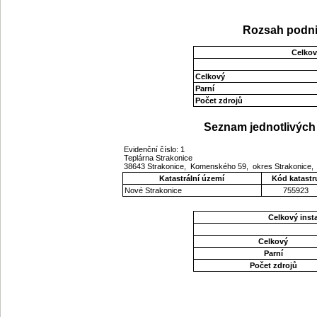
Rozsah podni
Celkov
Celkový
Parní
Počet zdrojů
Seznam jednotlivých 
Evidenční číslo: 1
Teplárna Strakonice
38643 Strakonice, Komenského 59, okres Strakonice, 
Katastrální území
Kód katastr
Nové Strakonice
755923
Celkový ins
Celkový
Parní
Počet zdrojů