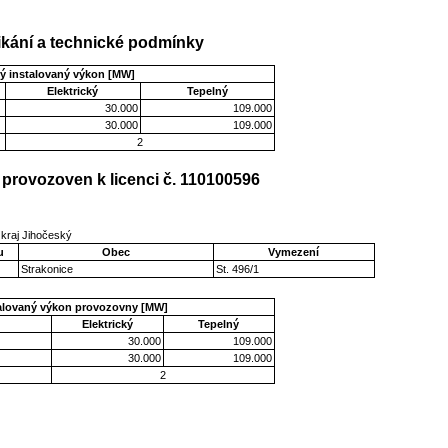
kání a technické podmínky
ý instalovaný výkon [MW]
Elektrický
Tepelný
30.000
109.000
30.000
109.000
2
provozoven k licenci č. 110100596
kraj Jihočeský
u
Obec
Vymezení
Strakonice
St. 496/1
talovaný výkon provozovny [MW]
Elektrický
Tepelný
30.000
109.000
30.000
109.000
2