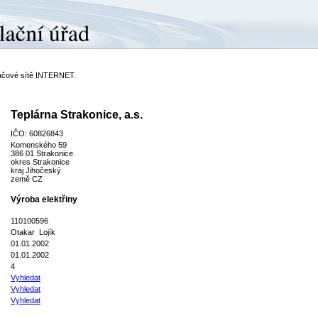
ítačové sítě INTERNET.
Teplárna Strakonice, a.s.
IČO: 60826843
Komenského 59
386 01 Strakonice
okres Strakonice
kraj Jihočeský
země CZ
Výroba elektřiny
110100596
Otakar Lojík
01.01.2002
01.01.2002
4
Vyhledat
Vyhledat
Vyhledat