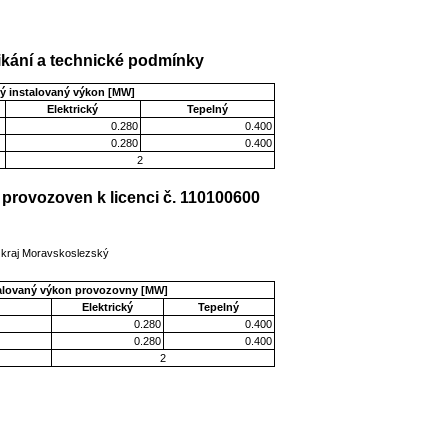
kání a technické podmínky
ý instalovaný výkon [MW]
Elektrický
Tepelný
0.280
0.400
0.280
0.400
2
provozoven k licenci č. 110100600
, kraj Moravskoslezský
talovaný výkon provozovny [MW]
Elektrický
Tepelný
0.280
0.400
0.280
0.400
2