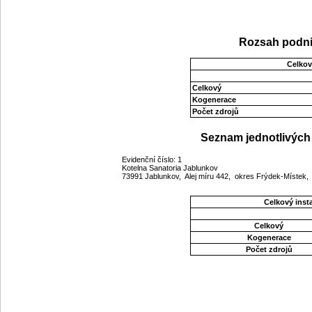
Rozsah podni
Celkov
Celkový
Kogenerace
Počet zdrojů
Seznam jednotlivých 
Evidenční číslo: 1
Kotelna Sanatoria Jablunkov
73991 Jablunkov, Alej míru 442, okres Frýdek-Místek
Celkový ins
Celkový
Kogenerace
Počet zdrojů