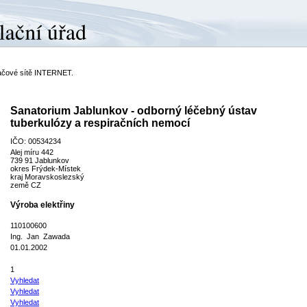
ítačové sítě INTERNET.
Sanatorium Jablunkov - odborný léčebný ústav
tuberkulózy a respiračních nemocí
IČO: 00534234
Alej míru 442
739 91 Jablunkov
okres Frýdek-Místek
kraj Moravskoslezský
země CZ
Výroba elektřiny
110100600
Ing. Jan Zawada
01.01.2002
1
Vyhledat
Vyhledat
Vyhledat