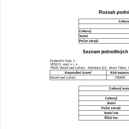
Rozsah podni
Celkov
Celkový
Vodní
Počet zdrojů
Seznam jednotlivých 
Evidenční číslo: 1
VESCO, spol. s r. o.
39181 Veselí nad Lužnicí, Sokolská 114, okres Tábor,
Katastrální území
Kód katastr
Veselí nad Lužnicí
780685
Celkový ins
Celkový
Vodní
Počet zdrojů
Vodní tok
Říční km