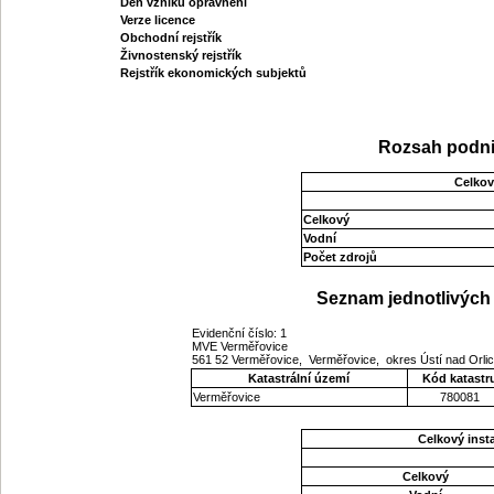
Den vzniku oprávnění
Verze licence
Obchodní rejstřík
Živnostenský rejstřík
Rejstřík ekonomických subjektů
Rozsah podni
Celkov
Celkový
Vodní
Počet zdrojů
Seznam jednotlivých 
Evidenční číslo: 1
MVE Verměřovice
561 52 Verměřovice, Verměřovice, okres Ústí nad Orlic
Katastrální území
Kód katastr
Verměřovice
780081
Celkový ins
Celkový