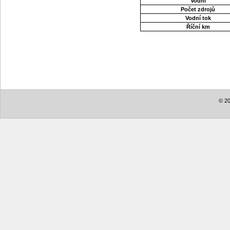
Vodní
Počet zdrojů
Vodní tok
Říční km
© 20