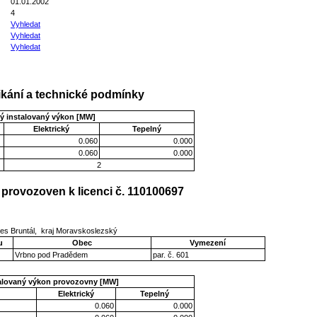
01.01.2002
4
Vyhledat
Vyhledat
Vyhledat
kání a technické podmínky
ý instalovaný výkon [MW]
Elektrický
Tepelný
0.060
0.000
0.060
0.000
2
provozoven k licenci č. 110100697
s Bruntál, kraj Moravskoslezský
u
Obec
Vymezení
Vrbno pod Pradědem
par. č. 601
talovaný výkon provozovny [MW]
Elektrický
Tepelný
0.060
0.000