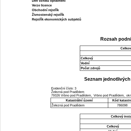
Den vzniku oprávnění
Verze licence
Obchodní rejstřík
Živnostenský rejstřík
Rejstřík ekonomických subjektů
Rozsah podni
Celkov
Celkový
Vodní
Počet zdrojů
Seznam jednotlivých 
Evidenční číslo: 3
Železná pod Pradědem
79326 Vrbno pod Pradědem, Vrbno pod Pradědem, okre
Katastrální území
Kód katastr
Železná pod Pradědem
786098
Celkový ins
Celkový