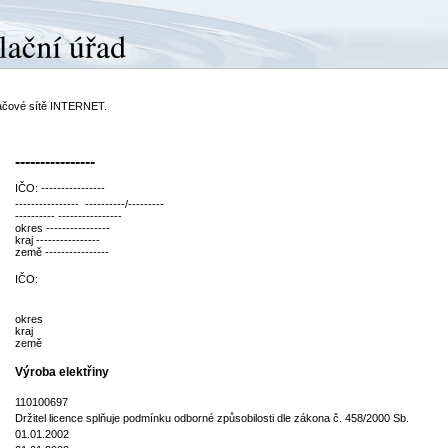
ítačové sítě INTERNET.
----------------
IČO: ----------------
---------------- ----------/---------
---------- ----------------
okres ----------------
kraj ----------------
země ----------------
IČO:
okres
kraj
země
Výroba elektřiny
110100697
Držitel licence splňuje podmínku odborné způsobilosti dle zákona č. 458/2000 Sb.
01.01.2002