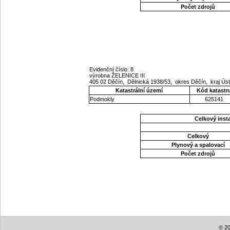
Počet zdrojů
Evidenční číslo: 8
výrobna ŽELENICE III
405 02 Děčín, Dělnická 1938/53, okres Děčín, kraj Ú
Katastrální území
Kód katastr
Podmokly
625141
Celkový ins
Celkový
Plynový a spalovací
Počet zdrojů
© 20