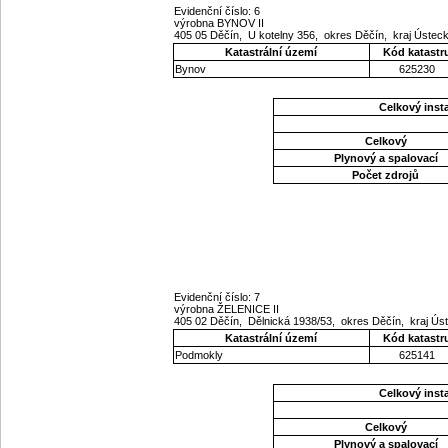
Evidenční číslo: 6
výrobna BYNOV II
405 05 Děčín, U kotelny 356, okres Děčín, kraj Ústec
Katastrální území
Kód katastr
Bynov
625230
Celkový ins
Celkový
Plynový a spalovací
Počet zdrojů
Evidenční číslo: 7
výrobna ŽELENICE II
405 02 Děčín, Dělnická 1938/53, okres Děčín, kraj Ú
Katastrální území
Kód katastr
Podmokly
625141
Celkový ins
Celkový
Plynový a spalovací