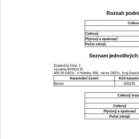
Rozsah podni
Celkov
Celkový
Plynový a spalovací
Počet zdrojů
Seznam jednotlivých 
Evidenční číslo: 1
výrobna BYNOV III
405 05 Děčín, U Kotelny 356, okres Děčín, kraj Úste
Katastrální území
Kód katastr
Bynov
625230
Celkový ins
Celkový
Plynový a spalovací
Počet zdrojů