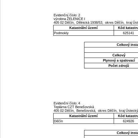
Evidenční číslo: 2
výrobna ŽELENICE I
405 02 Děčín, Dělnická 1938/53, okres Děčín, kraj Ú
Katastrální území
Kód katastr
Podmokly
625141
Celkový ins
Celkový
Plynový a spalovací
Počet zdrojů
Evidenční číslo: 4
Teplárna CZT Benešovská
405 02 Děčín, Benešovská, okres Děčín, kraj Ústeck
Katastrální území
Kód katastr
Děčín
624926
Celkový ins