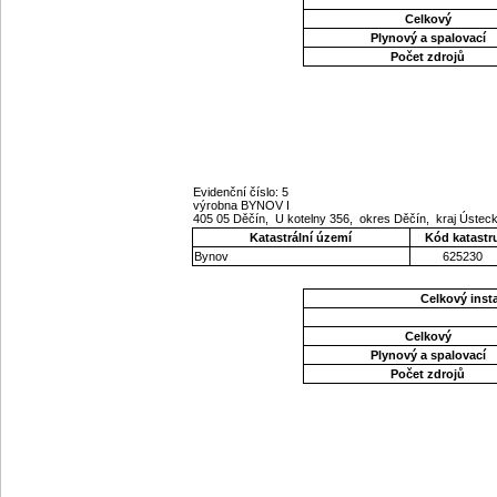
Celkový
Plynový a spalovací
Počet zdrojů
Evidenční číslo: 5
výrobna BYNOV I
405 05 Děčín, U kotelny 356, okres Děčín, kraj Ústec
Katastrální území
Kód katastr
Bynov
625230
Celkový ins
Celkový
Plynový a spalovací
Počet zdrojů