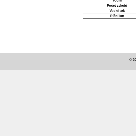
Vodní
Počet zdrojů
Vodní tok
Říční km
© 20