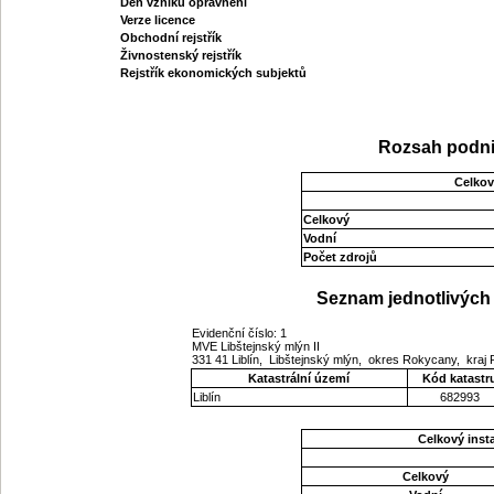
Den vzniku oprávnění
Verze licence
Obchodní rejstřík
Živnostenský rejstřík
Rejstřík ekonomických subjektů
Rozsah podni
Celkov
Celkový
Vodní
Počet zdrojů
Seznam jednotlivých 
Evidenční číslo: 1
MVE Libštejnský mlýn II
331 41 Liblín, Libštejnský mlýn, okres Rokycany, kraj
Katastrální území
Kód katastr
Liblín
682993
Celkový ins
Celkový