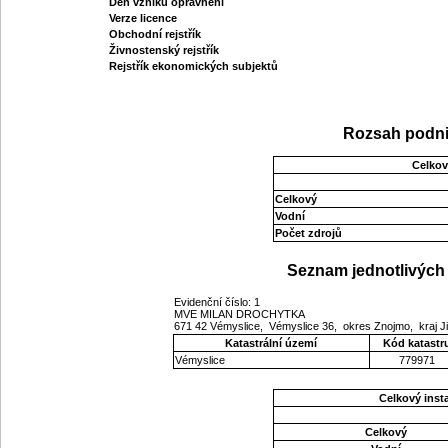
Den vzniku oprávnění
Verze licence
Obchodní rejstřík
Živnostenský rejstřík
Rejstřík ekonomických subjektů
Rozsah podni
Celkov
Celkový
Vodní
Počet zdrojů
Seznam jednotlivých 
Evidenční číslo: 1
MVE MILAN DROCHYTKA
671 42 Vémyslice, Vémyslice 36, okres Znojmo, kraj
Katastrální území
Kód katastr
Vémyslice
779971
Celkový ins
Celkový