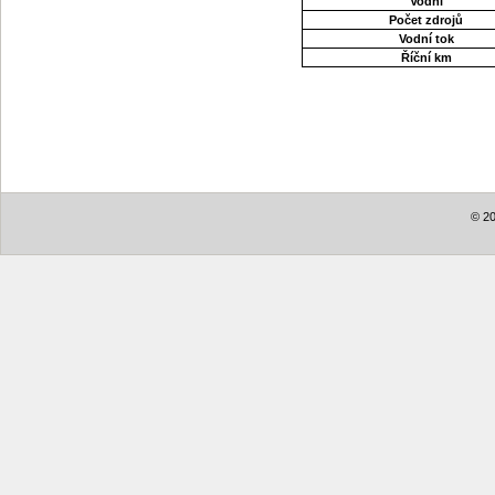
Vodní
Počet zdrojů
Vodní tok
Říční km
© 20