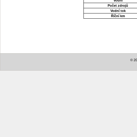
Vodní
Počet zdrojů
Vodní tok
Říční km
© 20