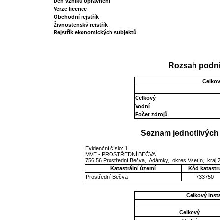
Den vzniku oprávnění
Verze licence
Obchodní rejstřík
Živnostenský rejstřík
Rejstřík ekonomických subjektů
Rozsah podni
Celkov
Celkový
Vodní
Počet zdrojů
Seznam jednotlivých 
Evidenční číslo: 1
MVE - PROSTŘEDNÍ BEČVA
756 56 Prostřední Bečva, Adámky, okres Vsetín, kraj 
Katastrální území
Kód katastr
Prostřední Bečva
733750
Celkový ins
Celkový