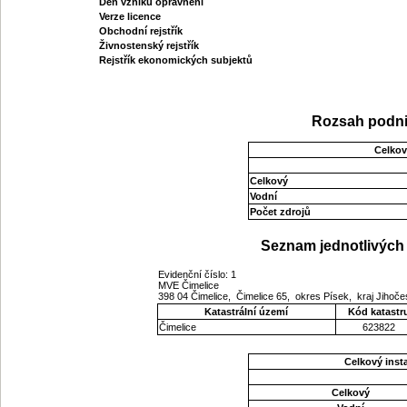
Den vzniku oprávnění
Verze licence
Obchodní rejstřík
Živnostenský rejstřík
Rejstřík ekonomických subjektů
Rozsah podni
Celkov
Celkový
Vodní
Počet zdrojů
Seznam jednotlivých 
Evidenční číslo: 1
MVE Čimelice
398 04 Čimelice, Čimelice 65, okres Písek, kraj Jihoč
Katastrální území
Kód katastr
Čimelice
623822
Celkový ins
Celkový