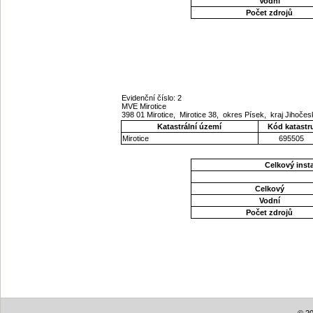
Vodní
Počet zdrojů
Evidenční číslo: 2
MVE Mirotice
398 01 Mirotice, Mirotice 38, okres Písek, kraj Jihoče
Katastrální území
Kód katastr
Mirotice
695505
Celkový ins
Celkový
Vodní
Počet zdrojů
© 20