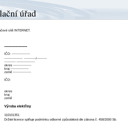
ítačové sítě INTERNET.
----------------
IČO: ----------------
---------------- ----------/---------
---------- ----------------
okres ----------------
kraj ----------------
země ----------------
IČO:
okres
kraj
země
Výroba elektřiny
110101351
Držitel licence splňuje podmínku odborné způsobilosti dle zákona č. 458/2000 Sb.