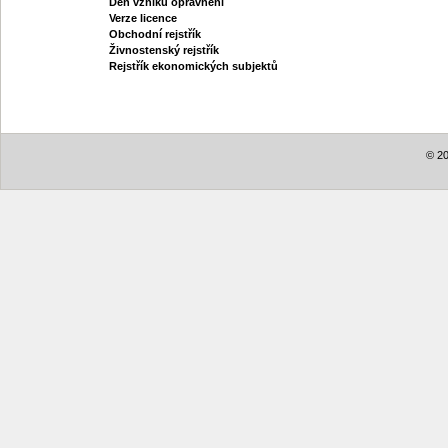
Den vzniku oprávnění
Verze licence
Obchodní rejstřík
Živnostenský rejstřík
Rejstřík ekonomických subjektů
© 20