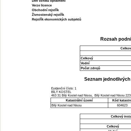
Den vzniku oprávnění
Verze licence
Obchodní rejstřík
Živnostenský rejstřík
Rejstřík ekonomických subjektů
Rozsah podni
Celkov
Celkový
Vodní
Počet zdrojů
Seznam jednotlivých 
Evidenční číslo: 1
BÍLÝ KOSTEL
463 31 Bílý Kostel nad Nisou, Bílý Kostel nad Nisou 22
Katastrální území
Kód katastr
Bílý Kostel nad Nisou
604623
Celkový ins
Celkový