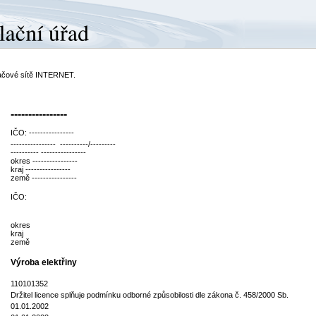
ítačové sítě INTERNET.
----------------
IČO: ----------------
---------------- ----------/---------
---------- ----------------
okres ----------------
kraj ----------------
země ----------------
IČO:
okres
kraj
země
Výroba elektřiny
110101352
Držitel licence splňuje podmínku odborné způsobilosti dle zákona č. 458/2000 Sb.
01.01.2002