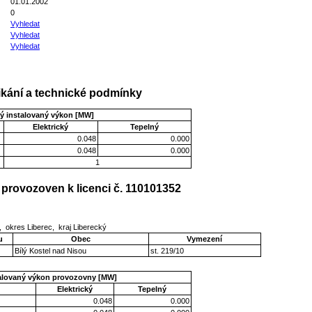
01.01.2002
0
Vyhledat
Vyhledat
Vyhledat
kání a technické podmínky
ý instalovaný výkon [MW]
Elektrický
Tepelný
0.048
0.000
0.048
0.000
1
provozoven k licenci č. 110101352
3, okres Liberec, kraj Liberecký
u
Obec
Vymezení
Bílý Kostel nad Nisou
st. 219/10
talovaný výkon provozovny [MW]
Elektrický
Tepelný
0.048
0.000