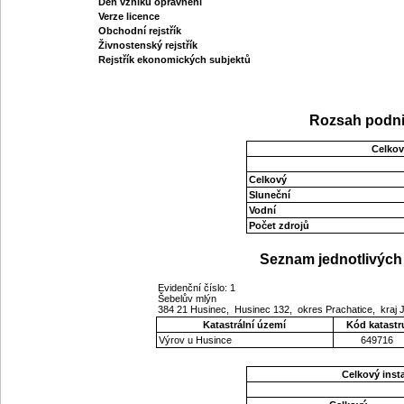
Den vzniku oprávnění
Verze licence
Obchodní rejstřík
Živnostenský rejstřík
Rejstřík ekonomických subjektů
Rozsah podni
Celkov
Celkový
Sluneční
Vodní
Počet zdrojů
Seznam jednotlivých 
Evidenční číslo: 1
Šebelův mlýn
384 21 Husinec, Husinec 132, okres Prachatice, kraj
Katastrální území
Kód katastr
Výrov u Husince
649716
Celkový ins