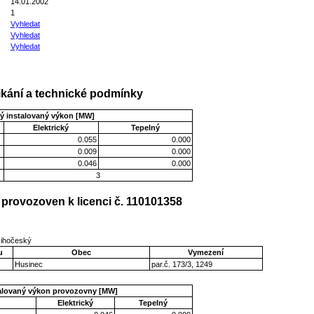
14.01.2002
1
Vyhledat
Vyhledat
Vyhledat
kání a technické podmínky
ý instalovaný výkon [MW]
Elektrický
Tepelný
0.055
0.000
0.009
0.000
0.046
0.000
3
provozoven k licenci č. 110101358
 Jihočeský
u
Obec
Vymezení
Husinec
par.č. 173/3, 1249
talovaný výkon provozovny [MW]
Elektrický
Tepelný