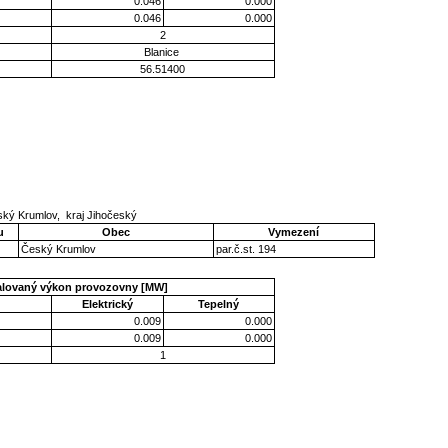
0.046
0.000
0.046
0.000
2
Blanice
56.51400
ský Krumlov, kraj Jihočeský
u
Obec
Vymezení
Český Krumlov
par.č.st. 194
talovaný výkon provozovny [MW]
Elektrický
Tepelný
0.009
0.000
0.009
0.000
1