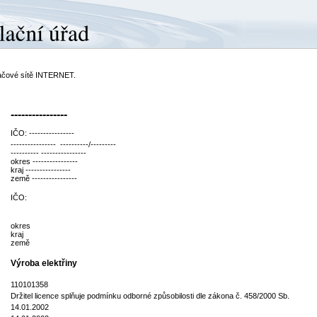
ítačové sítě INTERNET.
----------------
IČO: ----------------
---------------- ----------/---------
---------- ----------------
okres ----------------
kraj ----------------
země ----------------
IČO:
okres
kraj
země
Výroba elektřiny
110101358
Držitel licence splňuje podmínku odborné způsobilosti dle zákona č. 458/2000 Sb.
14.01.2002