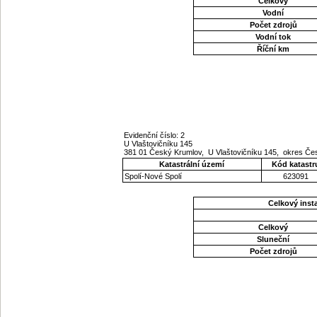
Celkový
Vodní
Počet zdrojů
Vodní tok
Říční km
Evidenční číslo: 2
U Vlaštovičníku 145
381 01 Český Krumlov, U Vlaštovičníku 145, okres Če
Katastrální území
Kód katastr
Spolí-Nové Spolí
623091
Celkový ins
Celkový
Sluneční
Počet zdrojů