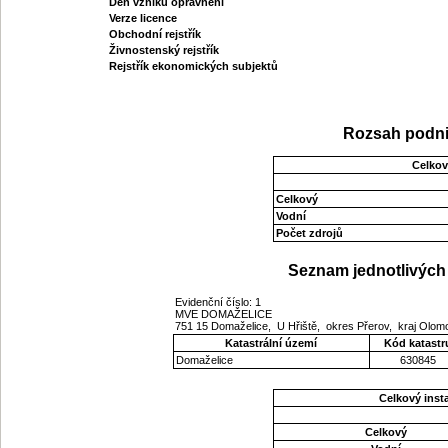
Den vzniku oprávnění
Verze licence
Obchodní rejstřík
Živnostenský rejstřík
Rejstřík ekonomických subjektů
Rozsah podni
Celkov
Celkový
Vodní
Počet zdrojů
Seznam jednotlivých 
Evidenční číslo: 1
MVE DOMAŽELICE
751 15 Domaželice, U Hřiště, okres Přerov, kraj Olo
Katastrální území
Kód katastr
Domaželice
630845
Celkový ins
Celkový