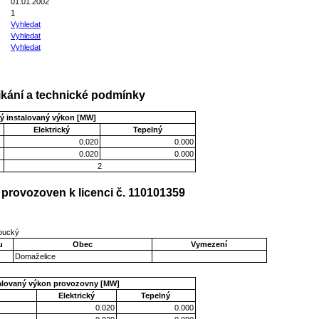
01.01.2002
1
Vyhledat
Vyhledat
Vyhledat
kání a technické podmínky
ý instalovaný výkon [MW]
Elektrický
Tepelný
0.020
0.000
0.020
0.000
2
provozoven k licenci č. 110101359
moucký
u
Obec
Vymezení
Domaželice
talovaný výkon provozovny [MW]
Elektrický
Tepelný
0.020
0.000