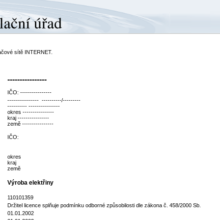
ítačové sítě INTERNET.
----------------
IČO: ----------------
---------------- ----------/---------
---------- ----------------
okres ----------------
kraj ----------------
země ----------------
IČO:
okres
kraj
země
Výroba elektřiny
110101359
Držitel licence splňuje podmínku odborné způsobilosti dle zákona č. 458/2000 Sb.
01.01.2002