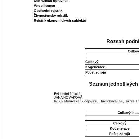
Den vzniku oprávnění
Verze licence
Obchodní rejstřík
Živnostenský rejstřík
Rejstřík ekonomických subjektů
Rozsah podni
Celkov
Celkový
Kogenerace
Počet zdrojů
Seznam jednotlivých 
Evidenční číslo: 1
JANA NOVÁKOVÁ
67602 Moravské Budějovice, Havlíčkova 896, okres Tř
Celkový ins
Celkový
Kogenerace
Počet zdrojů