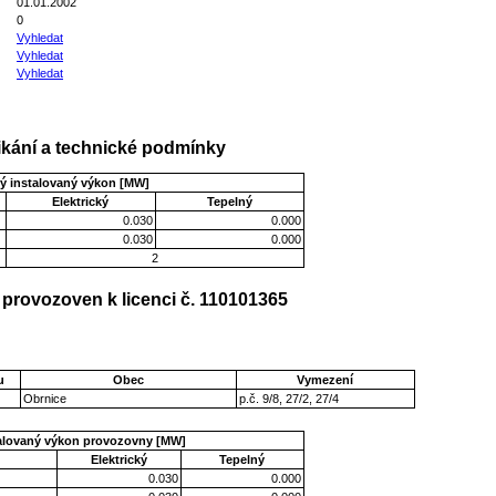
01.01.2002
0
Vyhledat
Vyhledat
Vyhledat
kání a technické podmínky
ý instalovaný výkon [MW]
Elektrický
Tepelný
0.030
0.000
0.030
0.000
2
provozoven k licenci č. 110101365
u
Obec
Vymezení
Obrnice
p.č. 9/8, 27/2, 27/4
talovaný výkon provozovny [MW]
Elektrický
Tepelný
0.030
0.000