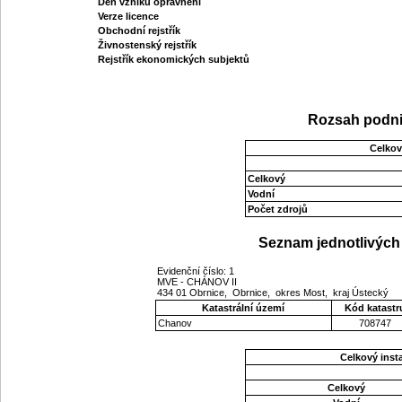
Den vzniku oprávnění
Verze licence
Obchodní rejstřík
Živnostenský rejstřík
Rejstřík ekonomických subjektů
Rozsah podni
Celkov
Celkový
Vodní
Počet zdrojů
Seznam jednotlivých 
Evidenční číslo: 1
MVE - CHÁNOV II
434 01 Obrnice, Obrnice, okres Most, kraj Ústecký
Katastrální území
Kód katastr
Chanov
708747
Celkový ins
Celkový