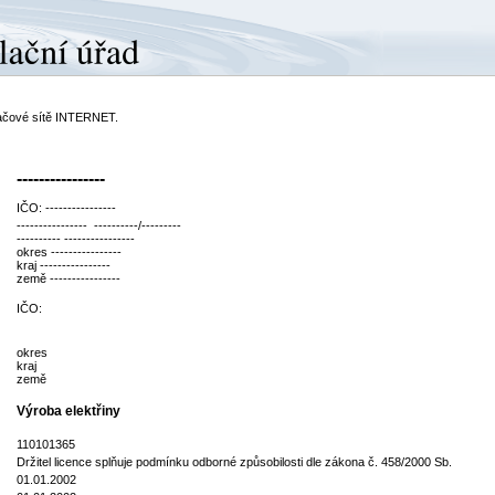
ítačové sítě INTERNET.
----------------
IČO: ----------------
---------------- ----------/---------
---------- ----------------
okres ----------------
kraj ----------------
země ----------------
IČO:
okres
kraj
země
Výroba elektřiny
110101365
Držitel licence splňuje podmínku odborné způsobilosti dle zákona č. 458/2000 Sb.
01.01.2002