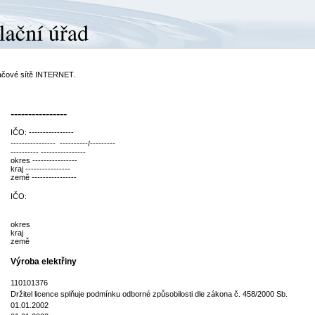
ítačové sítě INTERNET.
----------------
IČO: ----------------
---------------- ----------/---------
---------- ----------------
okres ----------------
kraj ----------------
země ----------------
IČO:
okres
kraj
země
Výroba elektřiny
110101376
Držitel licence splňuje podmínku odborné způsobilosti dle zákona č. 458/2000 Sb.
01.01.2002