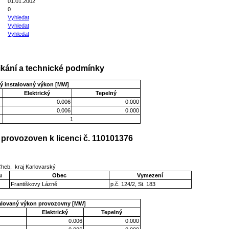
01.01.2002
0
Vyhledat
Vyhledat
Vyhledat
kání a technické podmínky
ý instalovaný výkon [MW]
Elektrický
Tepelný
0.006
0.000
0.006
0.000
1
provozoven k licenci č. 110101376
Cheb, kraj Karlovarský
u
Obec
Vymezení
Františkovy Lázně
p.č. 124/2, St. 183
talovaný výkon provozovny [MW]
Elektrický
Tepelný
0.006
0.000