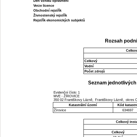
Den vzniku oprávnění
Verze licence
Obchodní rejstřík
Živnostenský rejstřík
Rejstřík ekonomických subjektů
Rozsah podni
Celkov
Celkový
Vodní
Počet zdrojů
Seznam jednotlivých 
Evidenční číslo: 1
MVE - ŽÍROVICE
350 02 Františkovy Lázně, Františkovy Lázně, okres 
Katastrální území
Kód katastr
Žírovice
634697
Celkový ins
Celkový