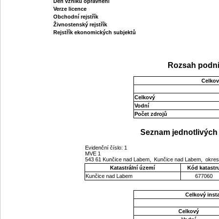
Den vzniku oprávnění
Verze licence
Obchodní rejstřík
Živnostenský rejstřík
Rejstřík ekonomických subjektů
Rozsah podni
Celkov
Celkový
Vodní
Počet zdrojů
Seznam jednotlivých 
Evidenční číslo: 1
MVE 1
543 61 Kunčice nad Labem, Kunčice nad Labem, okres
Katastrální území
Kód katastr
Kunčice nad Labem
677060
Celkový ins
Celkový