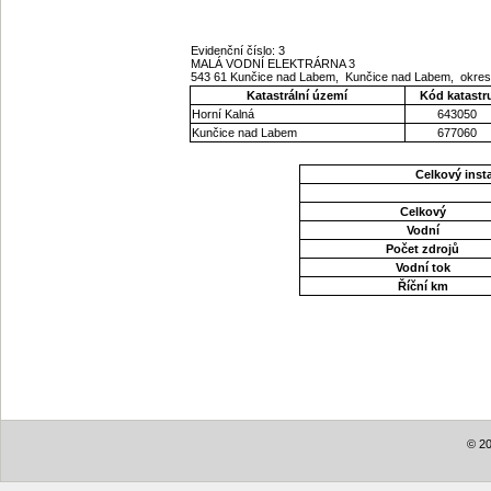
Evidenční číslo: 3
MALÁ VODNÍ ELEKTRÁRNA 3
543 61 Kunčice nad Labem, Kunčice nad Labem, okres
Katastrální území
Kód katastr
Horní Kalná
643050
Kunčice nad Labem
677060
Celkový ins
Celkový
Vodní
Počet zdrojů
Vodní tok
Říční km
© 20