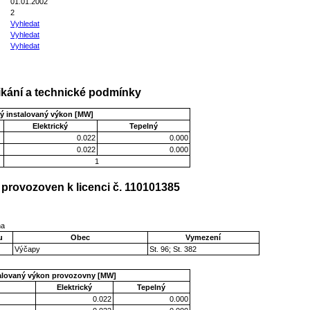
01.01.2002
2
Vyhledat
Vyhledat
Vyhledat
kání a technické podmínky
ý instalovaný výkon [MW]
Elektrický
Tepelný
0.022
0.000
0.022
0.000
1
provozoven k licenci č. 110101385
na
u
Obec
Vymezení
Výčapy
St. 96; St. 382
talovaný výkon provozovny [MW]
Elektrický
Tepelný
0.022
0.000