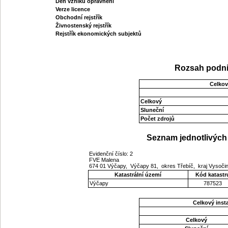
Den vzniku oprávnění
Verze licence
Obchodní rejstřík
Živnostenský rejstřík
Rejstřík ekonomických subjektů
Rozsah podni
Celkov
Celkový
Sluneční
Počet zdrojů
Seznam jednotlivých 
Evidenční číslo: 2
FVE Malena
674 01 Výčapy, Výčapy 81, okres Třebíč, kraj Vysoči
Katastrální území
Kód katastr
Výčapy
787523
Celkový ins
Celkový