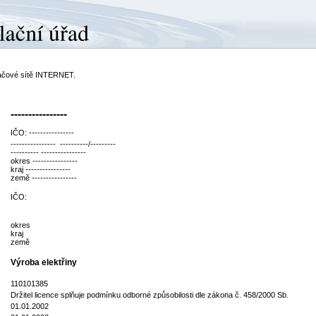
ítačové sítě INTERNET.
----------------
IČO: ----------------
---------------- ----------/---------
---------- ----------------
okres ----------------
kraj ----------------
země ----------------
IČO:
okres
kraj
země
Výroba elektřiny
110101385
Držitel licence splňuje podmínku odborné způsobilosti dle zákona č. 458/2000 Sb.
01.01.2002