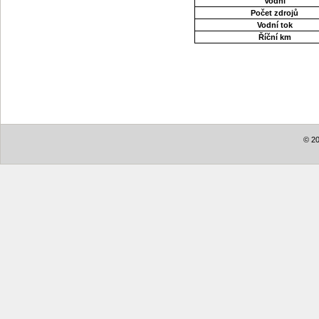
Vodní
Počet zdrojů
Vodní tok
Říční km
© 20