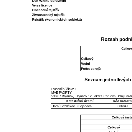
Den vzniku oprávnění
Verze licence
Obchodní rejstřík
Živnostenský rejstřík
Rejstřík ekonomických subjektů
Rozsah podni
Celkov
Celkový
Vodní
Počet zdrojů
Seznam jednotlivých 
Evidenční číslo: 1
MVE PADRTY
538 07 Bojanov, Bojanov 12, okres Chrudim, kraj Par
Katastrální území
Kód katastr
Horní Bezděkov u Bojanova
606847
Celkový ins
Celkový