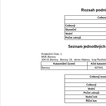
Rozsah podni
Celkov
Celkový
Sluneční
Vodní
Počet zdrojů
Seznam jednotlivých 
Evidenční číslo: 1
MVE Borovy
334 01 Borovy, Borovy 19, okres Klatovy, kraj Plzeňs
Katastrální území
Kód katastr
Borovy
607941
Celkový ins
Celkový
Vodní
Počet zdrojů
Vodní tok
Říční km