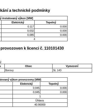
kání a technické podmínky
ý instalovaný výkon [MW]
Elektrický
Tepelný
0.117
0.000
0.032
0.000
0.085
0.000
4
provozoven k licenci č. 110101430
ký
u
Obec
Vymezení
Borovy
St. 143
talovaný výkon provozovny [MW]
Elektrický
Tepelný
0.045
0.000
0.045
0.000
1
Úhlava
40.90000