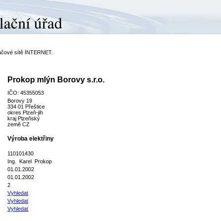
ítačové sítě INTERNET.
Prokop mlýn Borovy s.r.o.
IČO: 45355053
Borovy 19
334 01 Přeštice
okres Plzeň-jih
kraj Plzeňský
země CZ
Výroba elektřiny
110101430
Ing. Karel Prokop
01.01.2002
01.01.2002
2
Vyhledat
Vyhledat
Vyhledat