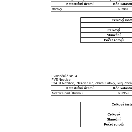
Katastrální území
Kód katastr
Borovy
607941
Celkový ins
Celkový
Sluneční
Počet zdrojů
Evidenční číslo: 4
FVE Nezdice
334 01 Nezdice, Nezdice 67, okres Klatovy, kraj Plze
Katastrální území
Kód katastr
Nezdice nad Úhlavou
607959
Celkový ins
Celkový
Sluneční
Počet zdrojů