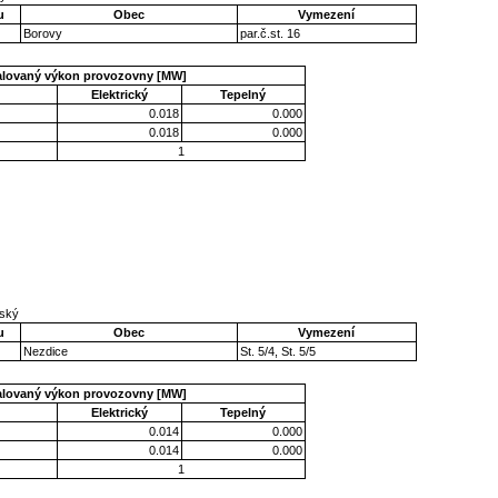
u
Obec
Vymezení
Borovy
par.č.st. 16
talovaný výkon provozovny [MW]
Elektrický
Tepelný
0.018
0.000
0.018
0.000
1
ňský
u
Obec
Vymezení
Nezdice
St. 5/4, St. 5/5
talovaný výkon provozovny [MW]
Elektrický
Tepelný
0.014
0.000
0.014
0.000
1