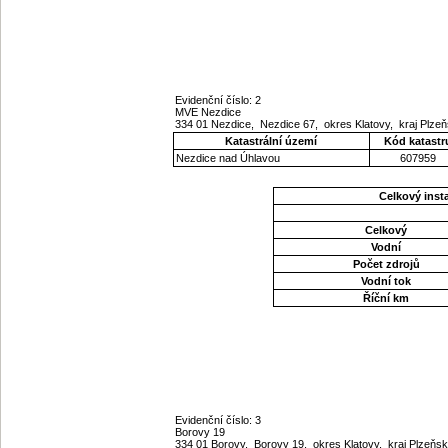
Evidenční číslo: 2
MVE Nezdice
334 01 Nezdice, Nezdice 67, okres Klatovy, kraj Plze
Katastrální území
Kód katastr
Nezdice nad Úhlavou
607959
Celkový ins
Celkový
Vodní
Počet zdrojů
Vodní tok
Říční km
Evidenční číslo: 3
Borovy 19
334 01 Borovy, Borovy 19, okres Klatovy, kraj Plzeňs