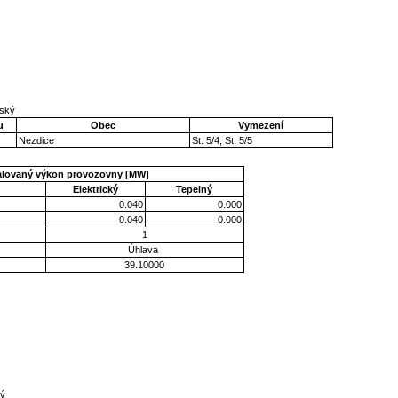
ňský
u
Obec
Vymezení
Nezdice
St. 5/4, St. 5/5
talovaný výkon provozovny [MW]
Elektrický
Tepelný
0.040
0.000
0.040
0.000
1
Úhlava
39.10000
ký