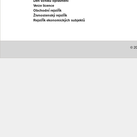
Den vzniku oprávnění
Verze licence
Obchodní rejstřík
Živnostenský rejstřík
Rejstřík ekonomických subjektů
© 20